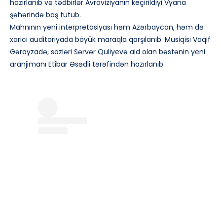
hazırlanıb və tədbirlər Avroviziyanın keçirildiyi Vyana
şəhərində baş tutub.
Mahnının yeni interpretasiyası həm Azərbaycan, həm də
xarici auditoriyada böyük maraqla qarşılanıb. Musiqisi Vaqif
Gərayzadə, sözləri Sərvər Quliyevə aid olan bəstənin yeni
aranjimanı Etibar Əsədli tərəfindən hazırlanıb.