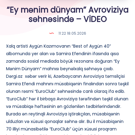
“Ey mənim dünyam” Avroviziya
səhnəsində – VİDEO
11:22 18.05.2026
Xalq artisti Aygün Kazımovanın “Best of Aygün 40”
albomunda yer alan və Samira Efendinin ifasında qısa
zamanda sosial mediada böyük rezonans doğuran “Ey
Mənim Dünyam” mahnısı beynəlxalq səhnəyə çıxıb.
Dərgi.az xəbər verir ki, Azərbaycanın Avroviziya təmsilçisi
Samira Efendi mahnını müsabiqənin finalından sonra təşkil
olunan rəsmi “EuroClub” səhnəsində canlı olaraq ifa edib.
“EuroClub” hər il birbaşa Avroviziya tərəfindən təşkil olunan
və müsabiqə həftəsinin ən gözlənilən tədbirlərindəndir.
Burada ən reytinqli Avroviziya iştirakçıları, müsabiqənin
ulduzları və xüsusi qonaqlar səhnə alır. Bu il müsabiqənin
70 illiyi münasibətilə “EuroClub” üçün xüsusi proqram