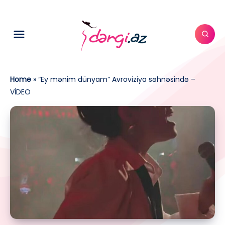
Home
»
“Ey mənim dünyam” Avroviziya səhnəsində –
VİDEO