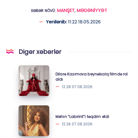
MANŞET
,
MƏDƏNİYYƏT
XƏBƏR NÖVÜ:
Yenilənib:
11:22 18.05.2026
Digər xəbərlər
Dilarə
Dilarə Kazımova beynəlxalq filmdə rol
Kazımova
aldı
beynəlxalq
12:28 07.08.2026
filmdə
rol
aldı
Mehin
“Labirint”i
Mehin “Labirint”i təqdim etdi
təqdim
12:26 07.08.2026
etdi