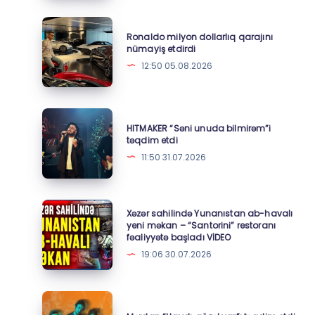
Ronaldo
Ronaldo milyon dollarlıq qarajını
milyon
nümayiş etdirdi
dollarlıq
12:50 05.08.2026
qarajını
nümayiş
etdirdi
HITMAKER
HITMAKER “Səni unuda bilmirəm”i
“Səni
təqdim etdi
unuda
11:50 31.07.2026
bilmirəm”i
təqdim
etdi
Xəzər
Xəzər sahilində Yunanıstan ab-havalı
sahilində
yeni məkan – “Santorini” restoranı
fəaliyyətə başladı VİDEO
Yunanıstan
19:06 30.07.2026
ab-
havalı
yeni
Mərdan
məkan