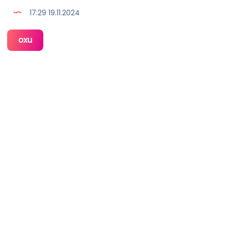
17:29 19.11.2024
Azad
oxu
yeni
layihəsini
təqdim
etdi
–
VİDEO