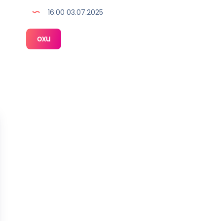
16:00 03.07.2025
Xuraman
oxu
Şuşalı
yeni
klipini
təqdim
etdi