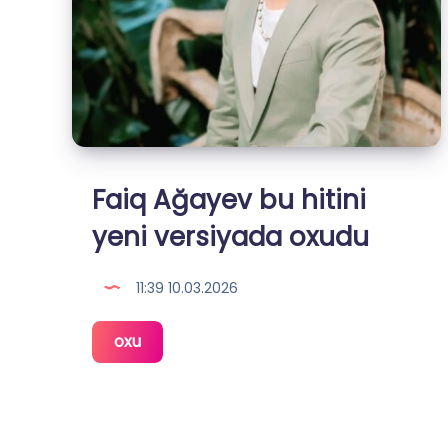
Faiq Ağayev bu hitini
yeni versiyada oxudu
11:39 10.03.2026
Faiq
oxu
Ağayev
bu
hitini