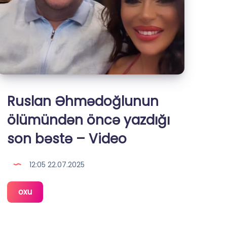
Ruslan Əhmədoğlunun
ölümündən öncə yazdığı
son bəstə – Video
12:05 22.07.2025
Ruslan
oxu
Əhmədoğlunun
ölümündən