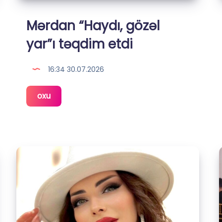
Mərdan “Haydı, gözəl
yar”ı təqdim etdi
16:34 30.07.2026
Mərdan
oxu
“Haydı,
gözəl
yar”ı
təqdim
etdi