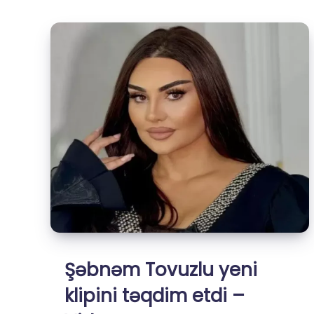
yeni
versiyada
oxudu
Şəbnəm Tovuzlu yeni
klipini təqdim etdi –