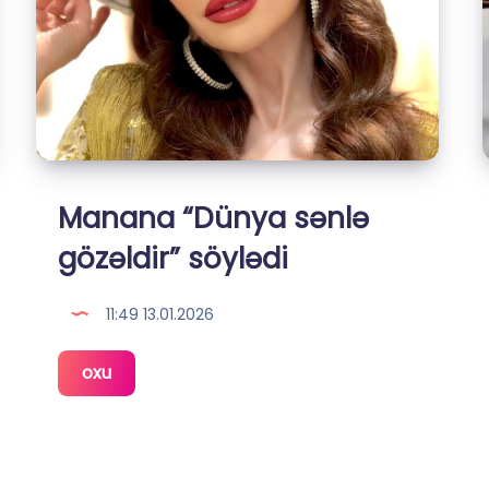
Manana “Dünya sənlə
gözəldir” söylədi
11:49 13.01.2026
Manana
oxu
“Dünya
sənlə
gözəldir”