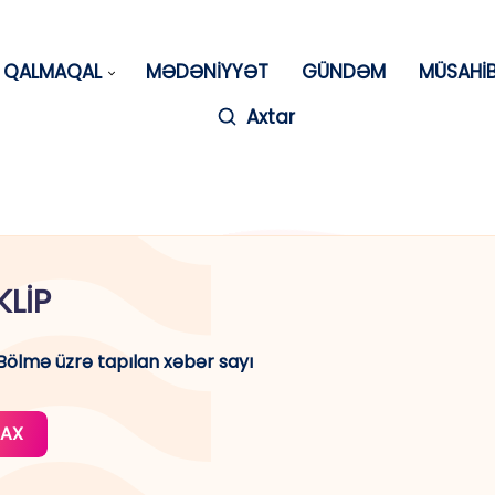
QALMAQAL
MƏDƏNİYYƏT
GÜNDƏM
MÜSAHİ
Axtar
KLİP
Bölmə üzrə tapılan xəbər sayı
AX