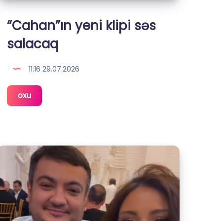
“Cahan”ın yeni klipi səs
salacaq
11:16 29.07.2026
“Cahan”ın
oxu
yeni
klipi
səs
salacaq