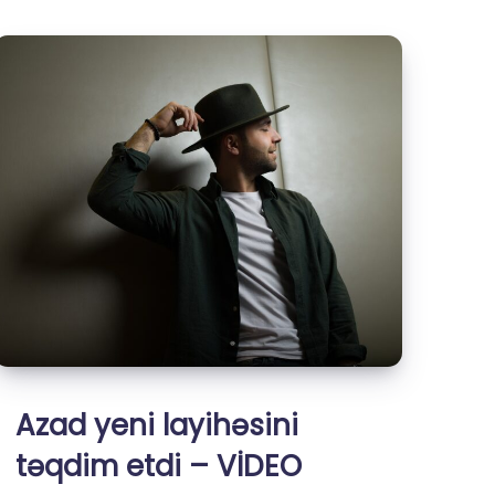
öncə
yazdığı
son
bəstə
–
Video
Azad yeni layihəsini
təqdim etdi – VİDEO