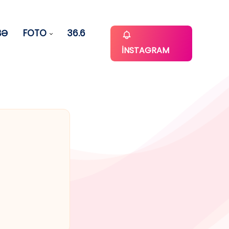
BƏ
FOTO
36.6
İNSTAGRAM