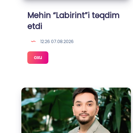
Mehin “Labirint”i təqdim
etdi
12:26 07.08.2026
Mehin
oxu
“Labirint”i
təqdim
etdi