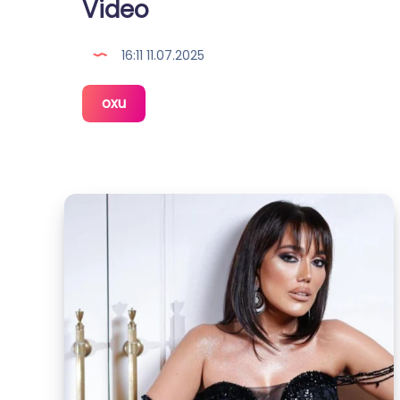
Video
16:11 11.07.2025
Şəbnəm
oxu
Tovuzlu
yeni
klipini
təqdim
etdi
–
Video