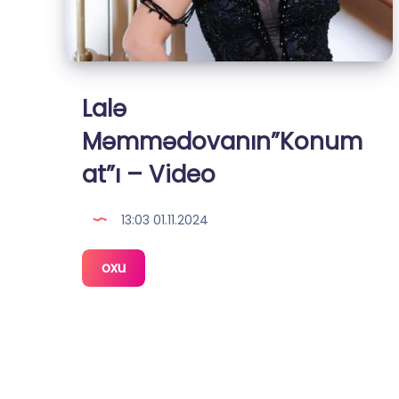
Lalə
Məmmədovanın”Konum
at”ı – Video
13:03 01.11.2024
Lalə
oxu
Məmmədovanın”Konum
at”ı
–
Video