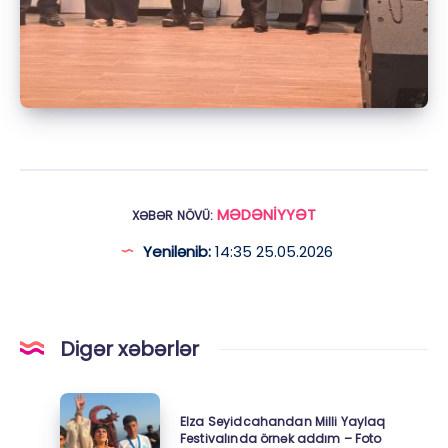
MƏDƏNİYYƏT
XƏBƏR NÖVÜ:
Yenilənib:
14:35 25.05.2026
Digər xəbərlər
Elza
Elza Seyidcahandan Milli Yaylaq
Seyidcahandan
Festivalında örnək addım – Foto