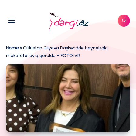
Home
»
Gülüstan Əliyeva Daşkənddə beynəlxalq
mükafata layiq görüldü – FOTOLAR