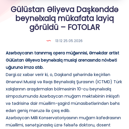
Gülüstan Əliyeva Daşkənddə
beynəlxalq mükafata layiq
görüldü – FOTOLAR
13:12 25.05.2026
Azərbaycanın tanınmış opera müğənnisi, Əməkdar artist
Gülüstan Əliyeva beynəlxalq musiqi arenasında növbəti
uğuruna imza atıb.
Dərgi.az xəbər verir ki, o, Daşkənd şəhərində keçirilən
Ənənəvi Musiqi və Rəqs Beynəlxalq Şurasının (ICTMD) Türk
xalqlarının araşdırmaları bölməsinin 10-cu beynəlxalq
simpoziumunda Azərbaycan muğam məktəbinin inkişafı
və tədrisinə dair müəllim-şagird münasibətlərindən bəhs
edən geniş məruzə ilə çıxış edib.
Azərbaycan Milli Konservatoriyasının muğam kafedrasının
müəllimi, sənətşünaslıq üzrə fəlsəfə doktoru, dosent