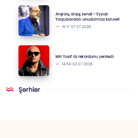
Anşlaq,
Anşlaq, alqış, sənət – Eyyub
alqış,
Yaqubovdan unudulmaz konsert
sənət
16:17 07.07.2026
–
Eyyub
Yaqubovdan
Miri
unudulmaz
Yusif
Miri Yusif öz rekordunu yenilədi
konsert
öz
14:50 02.07.2026
rekordunu
yenilədi
Şərhlər