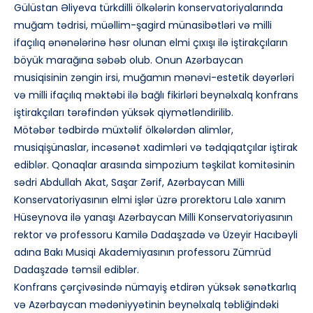
Gülüstan Əliyeva türkdilli ölkələrin konservatoriyalarında
muğam tədrisi, müəllim-şagird münasibətləri və milli
ifaçılıq ənənələrinə həsr olunan elmi çıxışı ilə iştirakçıların
böyük marağına səbəb olub. Onun Azərbaycan
musiqisinin zəngin irsi, muğamın mənəvi-estetik dəyərləri
və milli ifaçılıq məktəbi ilə bağlı fikirləri beynəlxalq konfrans
iştirakçıları tərəfindən yüksək qiymətləndirilib.
Mötəbər tədbirdə müxtəlif ölkələrdən alimlər,
musiqişünaslar, incəsənət xadimləri və tədqiqatçılar iştirak
ediblər. Qonaqlar arasında simpozium təşkilat komitəsinin
sədri Abdullah Akat, Saşar Zərif, Azərbaycan Milli
Konservatoriyasının elmi işlər üzrə prorektoru Lalə xanım
Hüseynova ilə yanaşı Azərbaycan Milli Konservatoriyasının
rektor və professoru Kamilə Dadaşzadə və Üzeyir Hacıbəyli
adına Bakı Musiqi Akademiyasının professoru Zümrüd
Dadaşzadə təmsil ediblər.
Konfrans çərçivəsində nümayiş etdirən yüksək sənətkarlıq
və Azərbaycan mədəniyyətinin beynəlxalq təbliğindəki