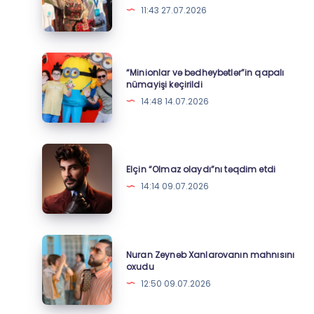
Milli
11:43 27.07.2026
Yaylaq
Festivalında
örnək
“Minionlar
“Minionlar və bədheybətlər”in qapalı
addım
və
nümayişi keçirildi
–
bədheybətlər”in
14:48 14.07.2026
Foto
qapalı
nümayişi
keçirildi
Elçin
“Olmaz
Elçin “Olmaz olaydı”nı təqdim etdi
olaydı”nı
14:14 09.07.2026
təqdim
etdi
Nuran
Nuran Zeynəb Xanlarovanın mahnısını
Zeynəb
oxudu
Xanlarovanın
12:50 09.07.2026
mahnısını
oxudu