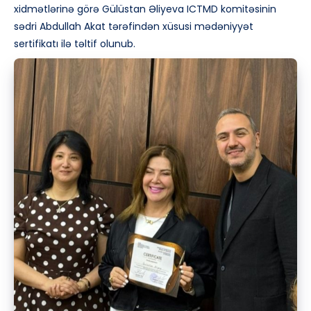
xidmətlərinə görə Gülüstan Əliyeva ICTMD komitəsinin
sədri Abdullah Akat tərəfindən xüsusi mədəniyyət
sertifikatı ilə təltif olunub.