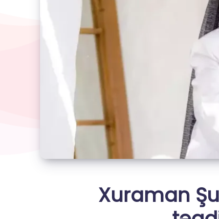
Xuraman Şuşa
təqd