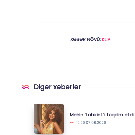
XƏBƏR NÖVÜ:
KLİP
Digər xəbərlər
Mehin
Mehin “Labirint”i təqdim etdi
“Labirint”i
12:26 07.08.2026
təqdim
etdi