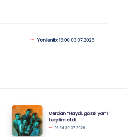
Yenilənib:
16:00 03.07.2025
Mərdan
Mərdan “Haydı, gözəl yar”ı
“Haydı,
təqdim etdi
gözəl
16:34 30.07.2026
yar”ı