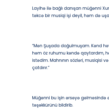
Whatsapp
Layihə ilə bağlı danışan müğənni Xura
təkcə bir musiqi işi deyil, həm də uşa
“Mən Şuşada doğulmuşam. Kənd həyat
həm öz ruhumu kəndə qaytardım, hə
istədim. Mahnının sözləri, musiqisi və 
çatdırır.”
Müğənni bu işin ərsəyə gəlməsində 
təşəkkürünü bildirib.