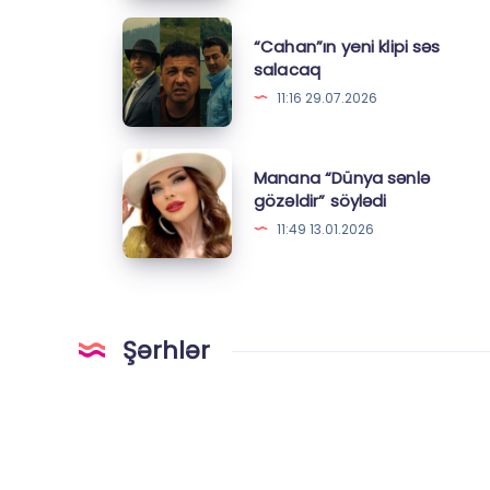
“Cahan”ın
“Cahan”ın yeni klipi səs
yeni
salacaq
klipi
11:16 29.07.2026
səs
salacaq
Manana
Manana “Dünya sənlə
“Dünya
gözəldir” söylədi
sənlə
11:49 13.01.2026
gözəldir”
söylədi
Şərhlər