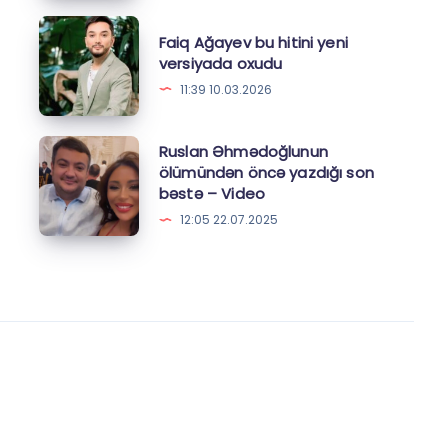
təqdim
Faiq
Faiq Ağayev bu hitini yeni
etdi
Ağayev
versiyada oxudu
bu
11:39 10.03.2026
hitini
yeni
Ruslan
Ruslan Əhmədoğlunun
versiyada
ölümündən öncə yazdığı son
Əhmədoğlunun
bəstə – Video
oxudu
ölümündən
12:05 22.07.2025
öncə
yazdığı
son
bəstə
–
Video