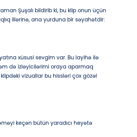
man Şuşalı bildirib ki, bu klip onun üçün
qlıq illərinə, ana yurduna bir səyahətdir:
ına xüsusi sevgim var. Bu layihə ilə
m də izləyicilərimi oraya aparmaq
klipdəki vizuallar bu hissləri çox gözəl
əməyi keçən bütün yaradıcı heyətə