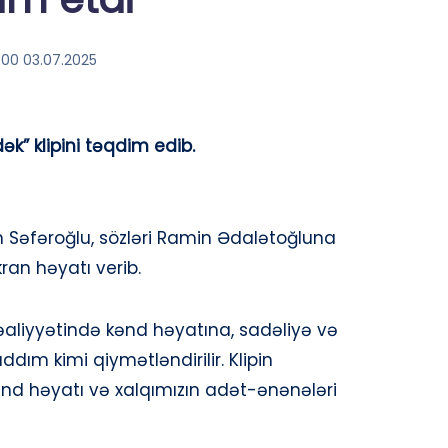
:00 03.07.2025
” klipini təqdim edib.
n Səfəroğlu, sözləri Ramin Ədalətoğluna
an həyatı verib.
əaliyyətində kənd həyatına, sadəliyə və
dım kimi qiymətləndirilir. Klipin
ənd həyatı və xalqımızın adət-ənənələri