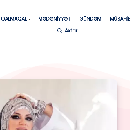
QALMAQAL
MƏDƏNİYYƏT
GÜNDƏM
MÜSAHİ
Axtar