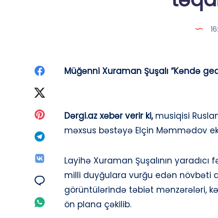
16
Paylaş
Müğənni Xuraman Şuşalı “Kəndə gedək
Facebook
Paylaş
Twitter
Paylaş
Dərgi.az xəbər verir ki,
musiqisi Rusla
məxsus bəstəyə Elçin Məmmədov ekr
Pinterest
Paylaş
Telegram
Paylaş
Layihə Xuraman Şuşalının yaradıcı f
milli duyğulara vurğu edən növbəti ad
Vk
Paylaş
görüntülərində təbiət mənzərələri, k
Email
Paylaş
ön plana çəkilib.