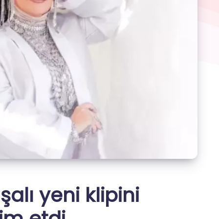
lı yeni klipini
im etdi