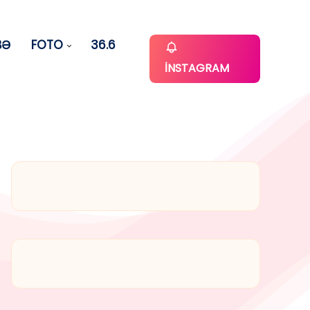
BƏ
FOTO
36.6
İNSTAGRAM