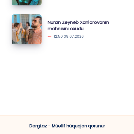
yar”ı
təqdim
Nuran
etdi
m
Nuran Zeynəb Xanlarovanın
Zeynəb
mahnısını oxudu
Xanlarovanın
12:50 09.07.2026
mahnısını
oxudu
Dergi.az
-
Müəllif hüquqları qorunur