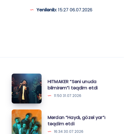
Yenilənib:
15:27 06.07.2026
HITMAKER
HITMAKER “Səni unuda
“Səni
bilmirəm”i təqdim etdi
unuda
11:50 31.07.2026
bilmirəm”i
təqdim
Mərdan
Mərdan “Haydı, gözəl yar”ı
etdi
“Haydı,
təqdim etdi
gözəl
16:34 30.07.2026