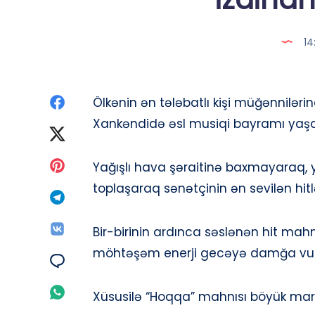
14
Paylaş
Ölkənin ən tələbatlı kişi müğənnilər
Xankəndidə əsl musiqi bayramı yaşa
Facebook
Paylaş
Twitter
Paylaş
Yağışlı hava şəraitinə baxmayaraq,
toplaşaraq sənətçinin ən sevilən hitlə
Pinterest
Paylaş
Telegram
Paylaş
Bir-birinin ardınca səslənən hit mahnı
möhtəşəm enerji gecəyə damğa vu
Vk
Paylaş
Email
Paylaş
Xüsusilə “Hoqqa” mahnısı böyük mara