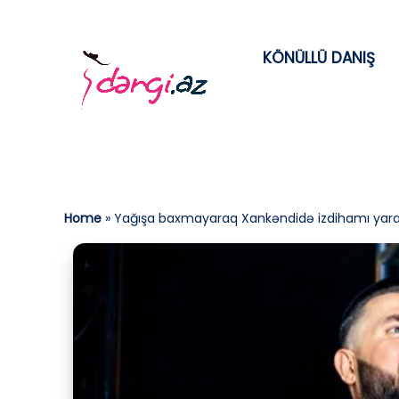
KÖNÜLLÜ DANIŞ
Home
»
Yağışa baxmayaraq Xankəndidə izdihamı yara