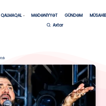
QALMAQAL
MƏDƏNİYYƏT
GÜNDƏM
MÜSAHİ
Axtar
tdı