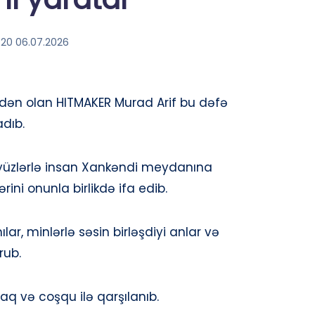
:20 06.07.2026
indən olan HITMAKER Murad Arif bu dəfə
dıb.
 yüzlərlə insan Xankəndi meydanına
rini onunla birlikdə ifa edib.
lar, minlərlə səsin birləşdiyi anlar və
rub.
q və coşqu ilə qarşılanıb.