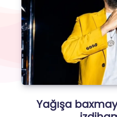
Yağışa baxmay
izdiham