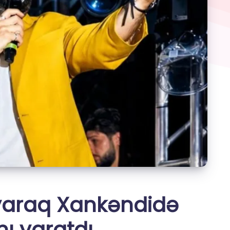
araq Xankəndidə
ı yaratdı