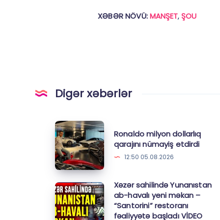
XƏBƏR NÖVÜ:
MANŞET
,
ŞOU
Digər xəbərlər
Ronaldo
Ronaldo milyon dollarlıq
milyon
qarajını nümayiş etdirdi
dollarlıq
12:50 05.08.2026
qarajını
nümayiş
Xəzər sahilində Yunanıstan
Xəzər
etdirdi
ab-havalı yeni məkan –
sahilində
“Santorini” restoranı
Yunanıstan
fəaliyyətə başladı VİDEO