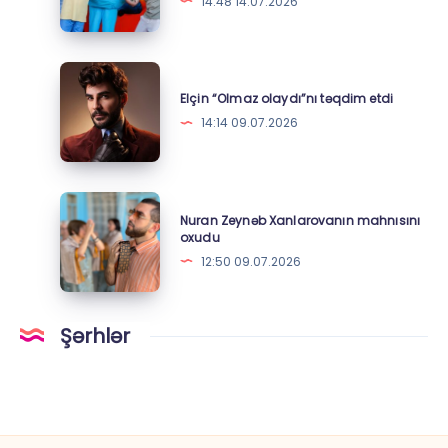
14:48 14.07.2026
Foto
qapalı
nümayişi
keçirildi
Elçin
“Olmaz
Elçin “Olmaz olaydı”nı təqdim etdi
olaydı”nı
14:14 09.07.2026
təqdim
etdi
Nuran
Nuran Zeynəb Xanlarovanın mahnısını
Zeynəb
oxudu
Xanlarovanın
12:50 09.07.2026
mahnısını
oxudu
Şərhlər