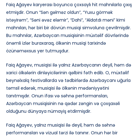
Faiq Ağayev karyerası boyunca çoxsaylı hit mahnılarla çıxış
etmişdir. Onun “Sən gəlməz oldun”, “Yuxu görmək
istəyirəm”, “Səni əvəz eləmir”, “Dahi”, “Aldatdı məni” kimi
mahnıları, hər biri bir dövrün musiqi simvoluna çevrilmişdir.
Bu mahnılar, Azərbaycan musiqisinin müxtəlif dövrlərində
önəmli izlər buraxaraq, ölkənin musiqi tarixində
özünəməxsus yer tutmuşdur.
Faiq Ağayev, musiqisi ilə yalnız Azərbaycanın deyil, həm də
xarici ölkələrin dinləyicilərinin qəlbini fəth edib. O, müxtəlif
beynəlxalq festivallarda və tədbirlərdə Azərbaycanı uğurla
təmsil edərək, musiqisi ilə ölkənin mədəniyyətini
tanıtmışdır. Onun ifası və səhnə performansları,
Azərbaycan musiqisinin nə qədər zəngin və çoxşaxəli
olduğunu dünyaya nümayiş etdirmişdir.
Faiq Ağayev, yalnız musiqisi ilə deyil, həm də səhnə
performansları və vizual tərzi ilə tanınır. Onun hər bir