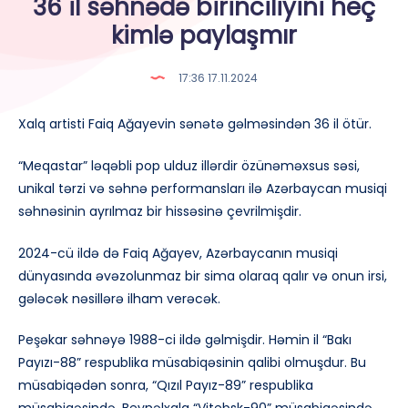
36 il səhnədə birinciliyini heç
kimlə paylaşmır
17:36 17.11.2024
Xalq artisti Faiq Ağayevin sənətə gəlməsindən 36 il ötür.
“Meqastar” ləqəbli pop ulduz illərdir özünəməxsus səsi,
unikal tərzi və səhnə performansları ilə Azərbaycan musiqi
səhnəsinin ayrılmaz bir hissəsinə çevrilmişdir.
2024-cü ildə də Faiq Ağayev, Azərbaycanın musiqi
dünyasında əvəzolunmaz bir sima olaraq qalır və onun irsi,
gələcək nəsillərə ilham verəcək.
Peşəkar səhnəyə 1988-ci ildə gəlmişdir. Həmin il “Bakı
Payızı-88” respublika müsabiqəsinin qalibi olmuşdur. Bu
müsabiqədən sonra, “Qızıl Payız-89” respublika