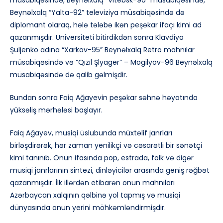
müsabiqəsində, Beynəlxalq “Vitebsk-90” müsabiqəsində,
Beynəlxalq “Yalta-92” televiziya müsabiqəsində də
diplomant olaraq, hələ tələbə ikən peşəkar ifaçı kimi ad
qazanmışdır. Universiteti bitirdikdən sonra Klavdiya
Şuljenko adına “Xarkov-95” Beynəlxalq Retro mahnılar
müsabiqəsində və “Qızıl Şlyager” – Mogilyov-96 Beynəlxalq
müsabiqəsində də qalib gəlmişdir.
Bundan sonra Faiq Ağayevin peşəkar səhnə həyatında
yüksəliş mərhələsi başlayır.
Faiq Ağayev, musiqi üslubunda müxtəlif janrları
birləşdirərək, hər zaman yenilikçi və cəsarətli bir sənətçi
kimi tanınıb. Onun ifasında pop, estrada, folk və digər
musiqi janrlarının sintezi, dinləyicilər arasında geniş rəğbət
qazanmışdır. İlk illərdən etibarən onun mahnıları
Azərbaycan xalqının qəlbinə yol tapmış və musiqi
dünyasında onun yerini möhkəmləndirmişdir.