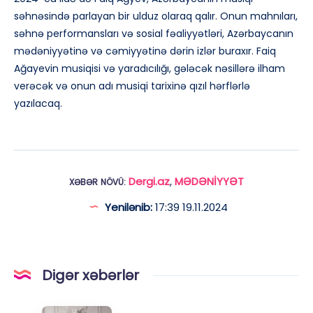
səhnəsində parlayan bir ulduz olaraq qalır. Onun mahnıları,
səhnə performansları və sosial fəaliyyətləri, Azərbaycanın
mədəniyyətinə və cəmiyyətinə dərin izlər buraxır. Faiq
Ağayevin musiqisi və yaradıcılığı, gələcək nəsillərə ilham
verəcək və onun adı musiqi tarixinə qızıl hərflərlə
yazılacaq.
Dergi.az
,
MƏDƏNİYYƏT
XƏBƏR NÖVÜ:
Yenilənib:
17:39 19.11.2024
Digər xəbərlər