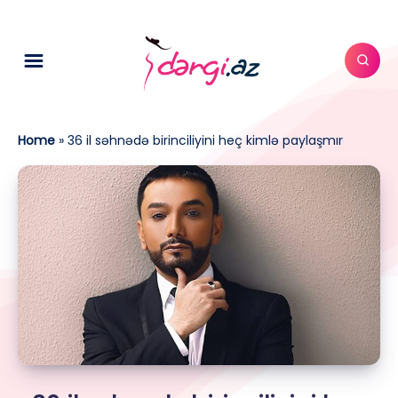
Home
»
36 il səhnədə birinciliyini heç kimlə paylaşmır