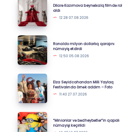
Dilarə
Dilarə Kazımova beynəlxalq filmdə rol
Kazımova
aldı
beynəlxalq
12:28 07.08.2026
filmdə
rol
aldı
Ronaldo
Ronaldo milyon dollarlıq qarajını
milyon
nümayiş etdirdi
dollarlıq
12:50 05.08.2026
qarajını
nümayiş
etdirdi
Elza
Elza Seyidcahandan Milli Yaylaq
Seyidcahandan
Festivalında örnək addım – Foto
Milli
11:43 27.07.2026
Yaylaq
Festivalında
örnək
“Minionlar
“Minionlar və bədheybətlər”in qapalı
addım
və
nümayişi keçirildi
–
bədheybətlər”in