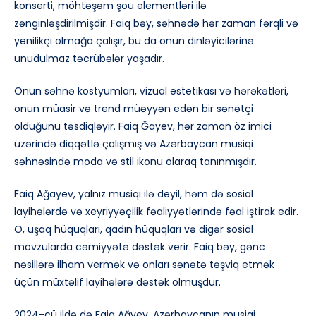
konserti, möhtəşəm şou elementləri ilə
zənginləşdirilmişdir. Faiq bəy, səhnədə hər zaman fərqli və
yenilikçi olmağa çalışır, bu da onun dinləyicilərinə
unudulmaz təcrübələr yaşadır.
Onun səhnə kostyumları, vizual estetikası və hərəkətləri,
onun müasir və trend müəyyən edən bir sənətçi
olduğunu təsdiqləyir. Faiq Ğayev, hər zaman öz imici
üzərində diqqətlə çalışmış və Azərbaycan musiqi
səhnəsində moda və stil ikonu olaraq tanınmışdır.
Faiq Ağayev, yalnız musiqi ilə deyil, həm də sosial
layihələrdə və xeyriyyəçilik fəaliyyətlərində fəal iştirak edir.
O, uşaq hüquqları, qadın hüquqları və digər sosial
mövzularda cəmiyyətə dəstək verir. Faiq bəy, gənc
nəsillərə ilham vermək və onları sənətə təşviq etmək
üçün müxtəlif layihələrə dəstək olmuşdur.
2024-cü ildə də Faiq Ağyev, Azərbaycanın musiqi