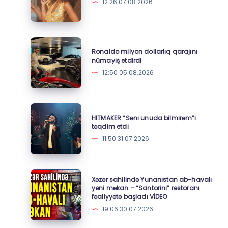
təqdim
12:26 07.08.2026
etdi
Ronaldo
Ronaldo milyon dollarlıq qarajını
milyon
nümayiş etdirdi
dollarlıq
12:50 05.08.2026
qarajını
nümayiş
etdirdi
HITMAKER
HITMAKER “Səni unuda bilmirəm”i
“Səni
təqdim etdi
unuda
11:50 31.07.2026
bilmirəm”i
təqdim
etdi
Xəzər
Xəzər sahilində Yunanıstan ab-havalı
sahilində
yeni məkan – “Santorini” restoranı
fəaliyyətə başladı VİDEO
Yunanıstan
19:06 30.07.2026
ab-
havalı