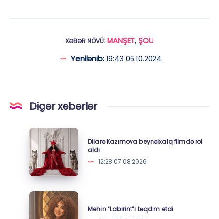
MANŞET
,
ŞOU
XƏBƏR NÖVÜ:
Yenilənib:
19:43 06.10.2024
Digər xəbərlər
Dilarə
Dilarə Kazımova beynəlxalq filmdə rol
Kazımova
aldı
beynəlxalq
12:28 07.08.2026
filmdə
rol
aldı
Mehin
“Labirint”i
Mehin “Labirint”i təqdim etdi