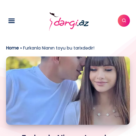
Home
»
Furkanla Nianın toyu bu tarixdədir!