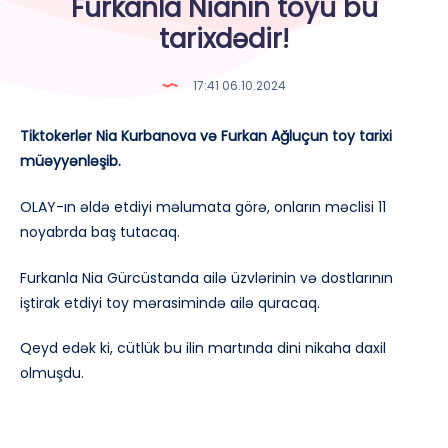
Furkanla Nianın toyu bu
tarixdədir!
17:41 06.10.2024
Tiktokerlər Nia Kurbanova və Furkan Ağluçun toy tarixi
müəyyənləşib.
OLAY-ın əldə etdiyi məlumata görə, onların məclisi 11
noyabrda baş tutacaq.
Furkanla Nia Gürcüstanda ailə üzvlərinin və dostlarının
iştirak etdiyi toy mərasimində ailə quracaq.
Qeyd edək ki, cütlük bu ilin martında dini nikaha daxil
olmuşdu.