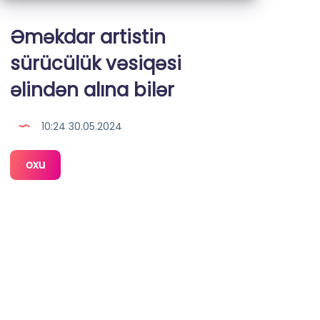
Əməkdar artistin
sürücülük vəsiqəsi
əlindən alına bilər
10:24 30.05.2024
Əməkdar
oxu
artistin
sürücülük
vəsiqəsi
əlindən
alına
bilər