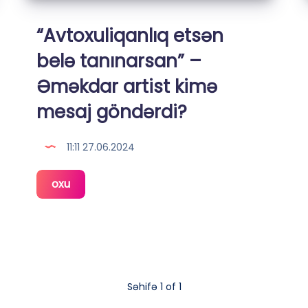
“Avtoxuliqanlıq etsən
belə tanınarsan” –
Əməkdar artist kimə
mesaj göndərdi?
11:11 27.06.2024
“Avtoxuliqanlıq
oxu
etsən
belə
tanınarsan”
–
Əməkdar
Səhifə 1 of 1
artist