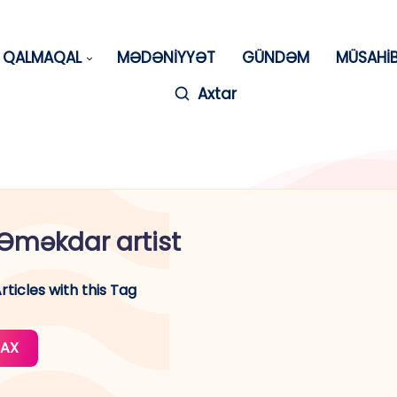
QALMAQAL
MƏDƏNİYYƏT
GÜNDƏM
MÜSAHİ
Axtar
Əməkdar artist
rticles with this Tag
AX