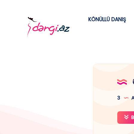
KÖNÜLLÜ DANIŞ
3
A
B