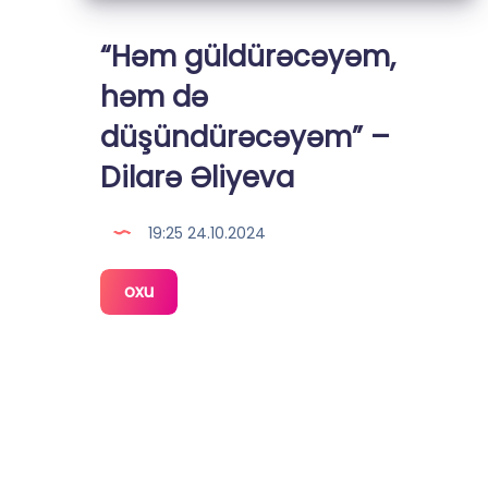
“Həm güldürəcəyəm,
həm də
düşündürəcəyəm” –
Dilarə Əliyeva
19:25 24.10.2024
“Həm
oxu
güldürəcəyəm,
həm
də
düşündürəcəyəm”
–
Dilarə