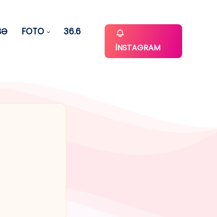
BƏ
FOTO
36.6
İNSTAGRAM