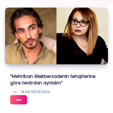
“Mehriban Ələkbərzadənin təhqirlərinə
görə teatrdan ayrıldım”
14:59 09.09.2024
“Mehriban
oxu
Ələkbərzadənin
təhqirlərinə