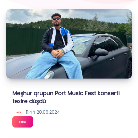
Məşhur qrupun Port Music Fest konserti
təxirə düşdü
11:44 28.06.2024
Məşhur
oxu
qrupun
Port