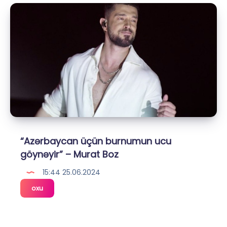
Music
Fest
konserti
təxirə
düşdü
“Azərbaycan üçün burnumun ucu
göynəyir” – Murat Boz
15:44 25.06.2024
“Azərbaycan
oxu
üçün
burnumun
ucu