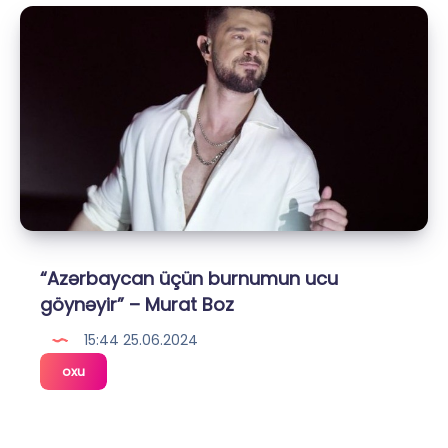
Music
Fest
konserti
təxirə
düşdü
“Azərbaycan üçün burnumun ucu
göynəyir” – Murat Boz
15:44 25.06.2024
“Azərbaycan
oxu
üçün
burnumun
ucu