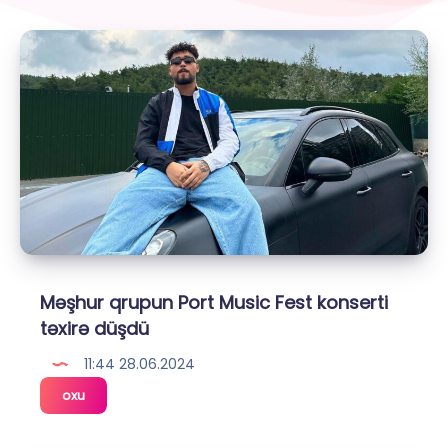
Məşhur qrupun Port Music Fest konserti
təxirə düşdü
11:44 28.06.2024
Məşhur
oxu
qrupun
Port