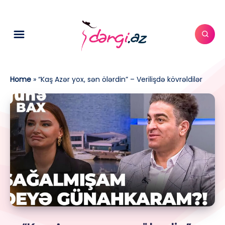
Home
»
“Kaş Azər yox, sən ölərdin” – Verilişdə kövrəldilər