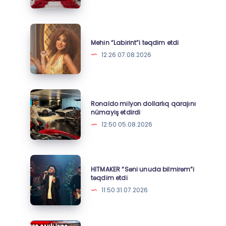
filmdə
rol
aldı
Mehin
“Labirint”i
Mehin “Labirint”i təqdim etdi
təqdim
12:26 07.08.2026
etdi
Ronaldo
Ronaldo milyon dollarlıq qarajını
milyon
nümayiş etdirdi
dollarlıq
12:50 05.08.2026
qarajını
nümayiş
etdirdi
HITMAKER
HITMAKER “Səni unuda bilmirəm”i
“Səni
təqdim etdi
unuda
11:50 31.07.2026
bilmirəm”i
təqdim
etdi