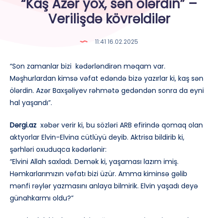
“Kaş Azər yox, sən ölərdin” –
Verilişdə kövrəldilər
11:41 16.02.2025
“Son zamanlar bizi kədərləndirən məqam var.
Məşhurlardan kimsə vəfat edəndə bizə yazırlar ki, kaş sən
ölərdin. Azər Baxşəliyev rəhmətə gedəndən sonra da eyni
hal yaşandı”.
Dərgi.az
xəbər verir ki, bu sözləri ARB efirində qomaq olan
aktyorlar Elvin-Elvina cütlüyü deyib. Aktrisa bildirib ki,
şərhləri oxuduqca kədərlənir:
“Elvini Allah saxladı. Demək ki, yaşaması lazım imiş.
Həmkarlarımızın vəfatı bizi üzür. Amma kiminsə gəlib
mənfi rəylər yazmasını anlaya bilmirik. Elvin yaşadı deyə
günahkarmı oldu?”