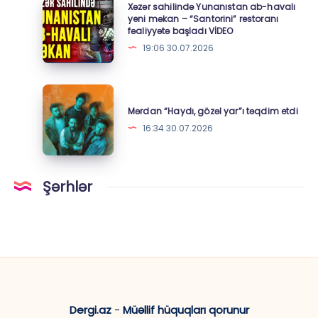
Xəzər
Xəzər sahilində Yunanıstan ab-havalı
sahilində
yeni məkan – “Santorini” restoranı
fəaliyyətə başladı VİDEO
Yunanıstan
19:06 30.07.2026
ab-
havalı
yeni
Mərdan
məkan
“Haydı,
Mərdan “Haydı, gözəl yar”ı təqdim etdi
–
gözəl
16:34 30.07.2026
“Santorini”
yar”ı
restoranı
təqdim
fəaliyyətə
etdi
Şərhlər
başladı
VİDEO
Dergi.az
-
Müəllif hüquqları qorunur