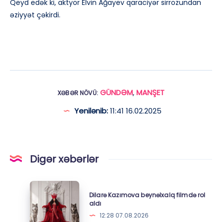
Qeyd edək ki, aktyor Elvin Ağayev qaraciyər sirrozundan
əziyyət çəkirdi.
GÜNDƏM
,
MANŞET
XƏBƏR NÖVÜ:
Yenilənib:
11:41 16.02.2025
Digər xəbərlər
Dilarə
Dilarə Kazımova beynəlxalq filmdə rol
Kazımova
aldı
beynəlxalq
12:28 07.08.2026