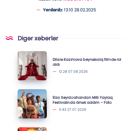
Yenilənib:
13:10 28.02.2025
Digər xəbərlər
Dilarə
Dilarə Kazımova beynəlxalq filmdə rol
Kazımova
aldı
beynəlxalq
12:28 07.08.2026
filmdə
rol
aldı
Elza
Elza Seyidcahandan Milli Yaylaq
Seyidcahandan
Festivalında örnək addım – Foto
Milli
11:43 27.07.2026
Yaylaq
Festivalında
örnək
“Minionlar