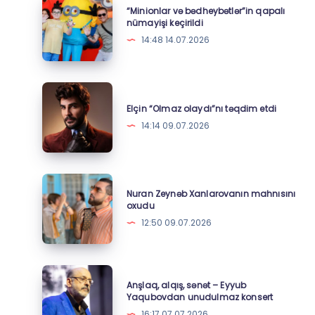
“Minionlar və bədheybətlər”in qapalı
addım
və
nümayişi keçirildi
–
bədheybətlər”in
14:48 14.07.2026
Foto
qapalı
nümayişi
keçirildi
Elçin
“Olmaz
Elçin “Olmaz olaydı”nı təqdim etdi
olaydı”nı
14:14 09.07.2026
təqdim
etdi
Nuran
Nuran Zeynəb Xanlarovanın mahnısını
Zeynəb
oxudu
Xanlarovanın
12:50 09.07.2026
mahnısını
oxudu
Anşlaq,
Anşlaq, alqış, sənət – Eyyub
alqış,
Yaqubovdan unudulmaz konsert
sənət
16:17 07.07.2026