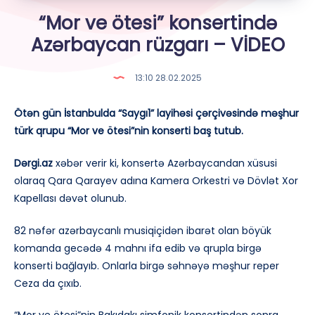
“Mor ve ötesi” konsertində
Azərbaycan rüzgarı – VİDEO
13:10 28.02.2025
Ötən gün İstanbulda “Saygı1” layihəsi çərçivəsində məşhur
türk qrupu “Mor ve ötesi”nin konserti baş tutub.
Dərgi.az
xəbər verir ki, konsertə Azərbaycandan xüsusi
olaraq Qara Qarayev adına Kamera Orkestri və Dövlət Xor
Kapellası dəvət olunub.
82 nəfər azərbaycanlı musiqiçidən ibarət olan böyük
komanda gecədə 4 mahnı ifa edib və qrupla birgə
konserti bağlayıb. Onlarla birgə səhnəyə məşhur reper
Ceza da çıxıb.