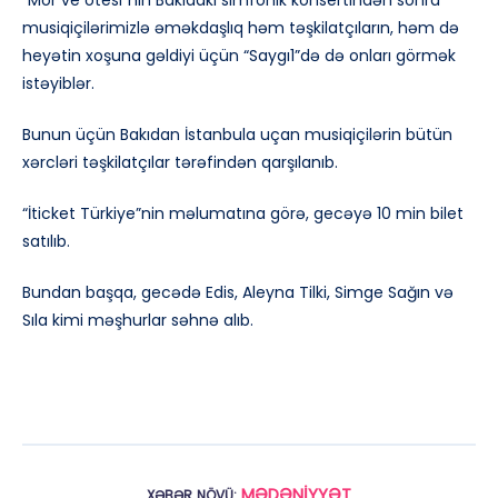
“Mor ve ötesi”nin Bakıdakı simfonik konsertindən sonra
musiqiçilərimizlə əməkdaşlıq həm təşkilatçıların, həm də
heyətin xoşuna gəldiyi üçün “Saygı1”də də onları görmək
istəyiblər.
Bunun üçün Bakıdan İstanbula uçan musiqiçilərin bütün
xərcləri təşkilatçılar tərəfindən qarşılanıb.
“İticket Türkiye”nin məlumatına görə, gecəyə 10 min bilet
satılıb.
Bundan başqa, gecədə Edis, Aleyna Tilki, Simge Sağın və
Sıla kimi məşhurlar səhnə alıb.
MƏDƏNİYYƏT
XƏBƏR NÖVÜ: