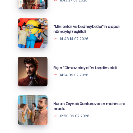
11:43 27.07.2026
Yaylaq
Festivalında
örnək
“Minionlar
“Minionlar və bədheybətlər”in qapalı
addım
və
nümayişi keçirildi
–
bədheybətlər”in
14:48 14.07.2026
Foto
qapalı
nümayişi
keçirildi
Elçin
“Olmaz
Elçin “Olmaz olaydı”nı təqdim etdi
olaydı”nı
14:14 09.07.2026
təqdim
etdi
Nuran
Nuran Zeynəb Xanlarovanın mahnısını
Zeynəb
oxudu
Xanlarovanın
12:50 09.07.2026
mahnısını
oxudu