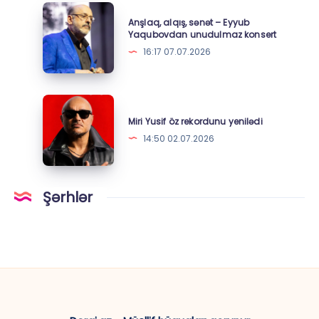
Anşlaq,
Anşlaq, alqış, sənət – Eyyub
alqış,
Yaqubovdan unudulmaz konsert
sənət
16:17 07.07.2026
–
Eyyub
Yaqubovdan
Miri
unudulmaz
Yusif
Miri Yusif öz rekordunu yenilədi
konsert
öz
14:50 02.07.2026
rekordunu
yenilədi
Şərhlər