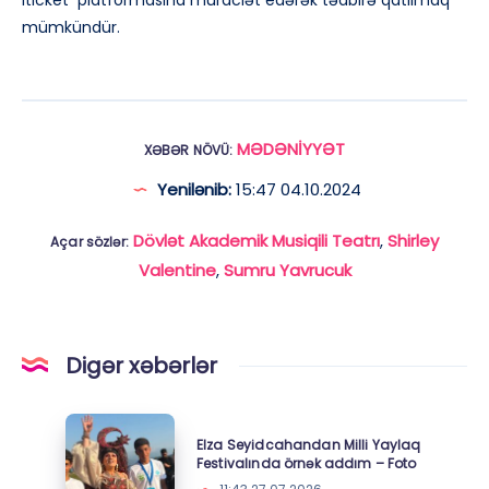
iticket platformasına müraciət edərək tədbirə qatılmaq
mümkündür.
MƏDƏNİYYƏT
XƏBƏR NÖVÜ:
Yenilənib:
15:47 04.10.2024
Dövlət Akademik Musiqili Teatrı
,
Shirley
Açar sözlər:
Valentine
,
Sumru Yavrucuk
Digər xəbərlər
Elza
Elza Seyidcahandan Milli Yaylaq
Seyidcahandan
Festivalında örnək addım – Foto
Milli