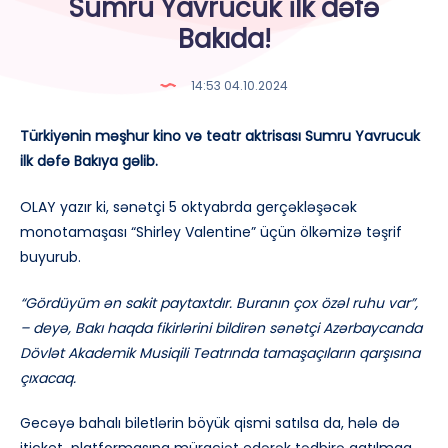
Sumru Yavrucuk ilk dəfə
Bakıda!
14:53 04.10.2024
Türkiyənin məşhur kino və teatr aktrisası Sumru Yavrucuk
ilk dəfə Bakıya gəlib.
OLAY yazır ki, sənətçi 5 oktyabrda gerçəkləşəcək
monotamaşası “Shirley Valentine” üçün ölkəmizə təşrif
buyurub.
“Gördüyüm ən sakit paytaxtdır. Buranın çox özəl ruhu var”,
– deyə, Bakı haqda fikirlərini bildirən sənətçi Azərbaycanda
Dövlət Akademik Musiqili Teatrında tamaşaçıların qarşısına
çıxacaq.
Gecəyə bahalı biletlərin böyük qismi satılsa da, hələ də