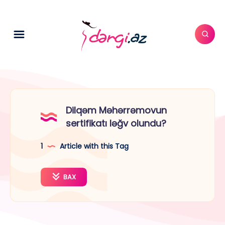
Dilqəm Məhərrəmovun
sertifikatı ləğv olundu?
1
Article with this Tag
BAX