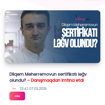
Dilqəm Məhərrəmovun sertifikatı ləğv
olundu?
– Danışmaqdan imtina etdi
23:42 07.03.2025
Dilqəm
oxu
Məhərrəmovun