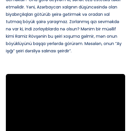
etməlidir. Yəni, Azərbaycan xalqının düşüncəsində olan
biyabırçılıqları götürüb şeirə gətirmək və oradan xal
tutmaq böyük şairə yaraşmaz. Zorlanmış qızı sevməkdə
nə var ki, indi zorlayıblarda nə olsun? Mənim bir müəllif
kimi Ramiz Rövşənin bu şeiri xoşuma gəlmir, mən onun
böyüklüyünü başqa yerlərdə görürəm. Məsələn, onun “Ay
işığı” şeiri dərsliyə salınası şeirdir”.