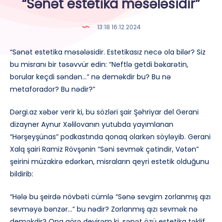
“Sənət estetika məsələsidir”
13:18 16.12.2024
“Sənət estetika məsələsidir. Estetikasız necə ola bilər? Siz
bu misranı bir təsəvvür edin: “Neftlə getdi bəkarətin,
borular keçdi səndən…” nə deməkdir bu? Bu nə
metaforador? Bu nədir?”
Dərgi.az xəbər verir ki, bu sözləri şair Şəhriyar del Gerani
dizayner Aynur Xəlilovanın yutubda yayımlanan
“Hərşeyşünas” podkastında qonaq olarkən söyləyib. Gerani
Xalq şairi Ramiz Rövşənin “Səni sevmək çətindir, Vətən”
şeirini müzakirə edərkən, misraların qeyri estetik olduğunu
bildirib:
“Hələ bu şeirdə növbəti cümlə “Sənə sevgim zorlanmış qızı
sevməyə bənzər…” bu nədir? Zorlanmış qızı sevmək nə
deməkdir? Ona görə deyirəm ki, sənət özü estetika təklif