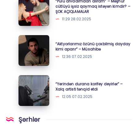
“Pulu arvadımdan alıram” – Məşhur
–
arvadımdan
cütlüyü işsiz qoymaq istəyən kimdir? –
ŞOK AÇIQLAMALAR
“Vətəndaş
alıram”
11:29 28.02.2025
A”
–
danışdı
Məşhur
cütlüyü
“Aktyorlarımız
“Aktyorlarımız özünü çoxbilmiş dayday
işsiz
özünü
kimi aparır” – Müsahibə
qoymaq
çoxbilmiş
12:36 07.02.2025
istəyən
dayday
kimdir?
kimi
–
aparır”
“Yerindən
ŞOK
“Yerindən durana korifey deyirlər” –
–
durana
Xalq artisti tənqid etdi
AÇIQLAMALAR
Müsahibə
korifey
12:05 07.02.2025
deyirlər”
–
Xalq
Şərhlər
artisti
tənqid