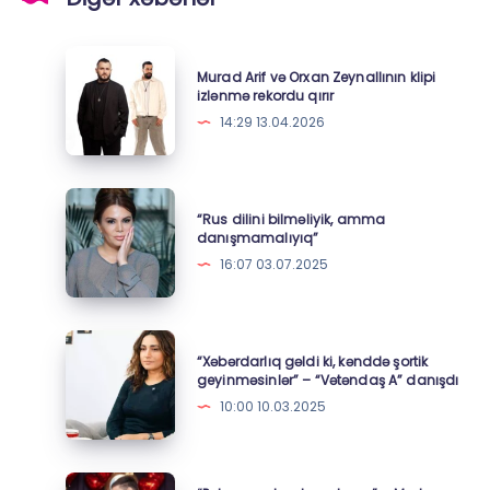
Murad
Murad Arif və Orxan Zeynallının klipi
Arif
izlənmə rekordu qırır
və
14:29 13.04.2026
Orxan
Zeynallının
klipi
“Rus
“Rus dilini bilməliyik, amma
izlənmə
dilini
danışmamalıyıq”
rekordu
bilməliyik,
16:07 03.07.2025
qırır
amma
danışmamalıyıq”
“Xəbərdarlıq
“Xəbərdarlıq gəldi ki, kənddə şortik
gəldi
geyinməsinlər” – “Vətəndaş A” danışdı
ki,
10:00 10.03.2025
kənddə
şortik
geyinməsinlər”
“Pulu