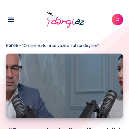
Home
»
“O məmurlar indi vəzifə sahibi deyillər”