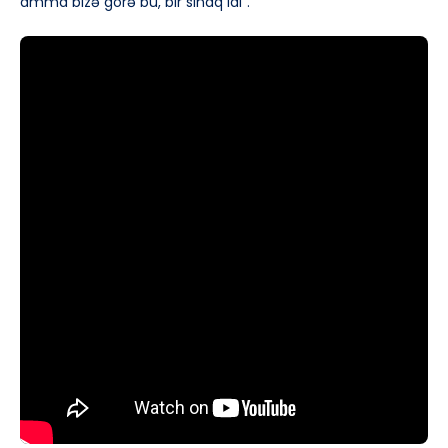
amma bizə görə bu, bir sınaq idi”.