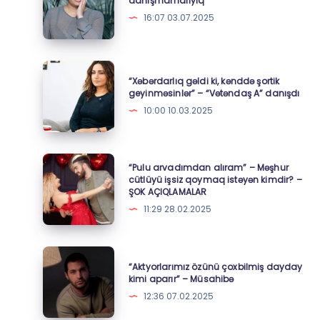
danışmamalıyıq”
rekordu
bilməliyik,
16:07 03.07.2025
qırır
amma
danışmamalıyıq”
“Xəbərdarlıq
“Xəbərdarlıq gəldi ki, kənddə şortik
gəldi
geyinməsinlər” – “Vətəndaş A” danışdı
ki,
10:00 10.03.2025
kənddə
şortik
geyinməsinlər”
“Pulu
“Pulu arvadımdan alıram” – Məşhur
–
arvadımdan
cütlüyü işsiz qoymaq istəyən kimdir? –
ŞOK AÇIQLAMALAR
“Vətəndaş
alıram”
11:29 28.02.2025
A”
–
danışdı
Məşhur
cütlüyü
“Aktyorlarımız
“Aktyorlarımız özünü çoxbilmiş dayday
işsiz
özünü
kimi aparır” – Müsahibə
qoymaq
çoxbilmiş
12:36 07.02.2025
istəyən
dayday