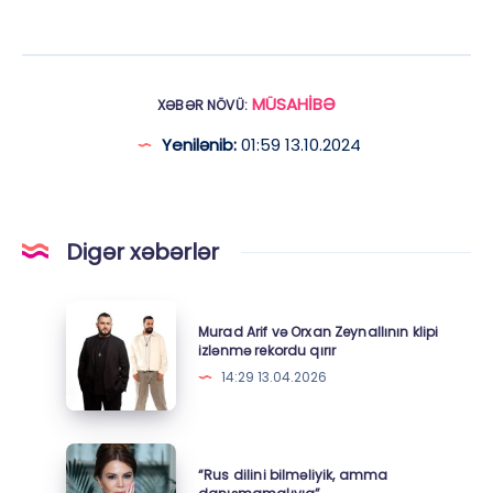
MÜSAHİBƏ
XƏBƏR NÖVÜ:
Yenilənib:
01:59 13.10.2024
Digər xəbərlər
Murad
Murad Arif və Orxan Zeynallının klipi
Arif
izlənmə rekordu qırır
və
14:29 13.04.2026
Orxan
Zeynallının
klipi
“Rus
“Rus dilini bilməliyik, amma
izlənmə
dilini