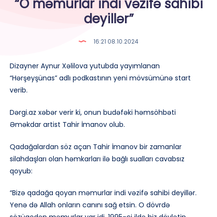
“O məmurlar indi vəzifə sahibi
deyillər”
16:21 08.10.2024
Dizayner Aynur Xəlilova yutubda yayımlanan
“Hərşeyşünas” adlı podkastının yeni mövsümünə start
verib.
Dərgi.az xəbər verir ki, onun budəfəki həmsöhbəti
Əməkdar artist Tahir İmanov olub.
Qadağalardan söz açan Tahir İmanov bir zamanlar
silahdaşları olan həmkarları ilə bağlı sualları cavabsız
qoyub:
“Bizə qadağa qoyan məmurlar indi vəzifə sahibi deyillər.
Yenə də Allah onların canını sağ etsin. O dövrdə