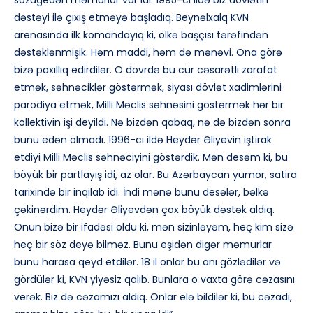
sözügedən məmurlar var idi. 1995-ci ildə biz dövlətin
dəstəyi ilə çıxış etməyə başladıq. Beynəlxalq KVN
arenasında ilk komandayıq ki, ölkə başçısı tərəfindən
dəstəklənmişik. Həm maddi, həm də mənəvi. Ona görə
bizə paxıllıq edirdilər. O dövrdə bu cür cəsarətli zarafat
etmək, səhnəciklər göstərmək, siyası dövlət xadimlərini
parodiya etmək, Milli Məclis səhnəsini göstərmək hər bir
kollektivin işi deyildi. Nə bizdən qabaq, nə də bizdən sonra
bunu edən olmadı. 1996-cı ildə Heydər Əliyevin iştirak
etdiyi Milli Məclis səhnəciyini göstərdik. Mən desəm ki, bu
böyük bir partlayış idi, az olar. Bu Azərbaycan yumor, satira
tarixində bir inqilab idi. İndi mənə bunu desələr, bəlkə
çəkinərdim. Heydər Əliyevdən çox böyük dəstək aldıq.
Onun bizə bir ifadəsi oldu ki, mən sizinləyəm, heç kim sizə
heç bir söz deyə bilməz. Bunu eşidən digər məmurlar
bunu harasa qeyd etdilər. 18 il onlar bu anı gözlədilər və
gördülər ki, KVN yiyəsiz qalıb. Bunlara o vaxta görə cəzasını
verək. Biz də cəzamızı aldıq. Onlar elə bildilər ki, bu cəzadı,