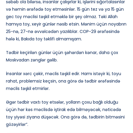
səbəb ola bilərsə, insanlar çalışırlar ki, işlərini sığortalasınlar
və həmin ərəfədə toy etməsinlər. 15 gün tez və ya 15 gün
gec toy məclisi təşkil etməklə bir şey olmaz. Təki Allah
hamıya toy, xeyir günlər nəsib etsin. Mənim üçün noyabrın
25-nə, 27-nə əvvəlcədən yazılıblar. COP-29 ərəfəsində
hələ ki, Bakıda toy təklifi almamışam.
Tədbir keçirilən günlər üçün şəhərdən kənar, daha çox
Moskvadan zənglər gəlib.
İnsanlar xərc çəkir, məclis təşkil edir. Hamı istəyir ki, toyu
rahat, problemsiz keçsin, ona görə də tədbir ərəfəsində
məclis təşkil etmirlər.
Əgər tədbir vaxtı toy etsələr, yolların çoxu bağlı olduğu
üçün hər kəs məclisdə iştirak edə bilməyəcək, nəticədə
toy yiyəsi ziyana düşəcək. Ona görə də, tədbirin bitməsini
gözəyirlər”.