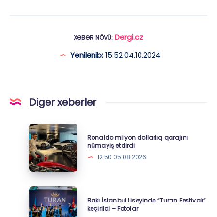
Dergi.az
XƏBƏR NÖVÜ:
Yenilənib:
15:52 04.10.2024
Digər xəbərlər
Ronaldo
Ronaldo milyon dollarlıq qarajını
milyon
nümayiş etdirdi
dollarlıq
12:50 05.08.2026
qarajını
nümayiş
etdirdi
Bakı
Bakı İstanbul Liseyində “Turan Festivalı”
İstanbul
keçirildi – Fotolar
Liseyində