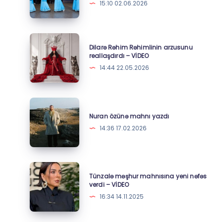
15:10 02.06.2026
“Turan
Festivalı”
keçirildi
Dilarə
Dilarə Rəhim Rəhimlinin arzusunu
–
Rəhim
reallaşdırdı – VİDEO
Fotolar
Rəhimlinin
14:44 22.05.2026
arzusunu
reallaşdırdı
–
Nuran
VİDEO
özünə
Nuran özünə mahnı yazdı
mahnı
14:36 17.02.2026
yazdı
Tünzalə
Tünzalə məşhur mahnısına yeni nəfəs
məşhur
verdi – VİDEO
mahnısına
16:34 14.11.2025
yeni
nəfəs