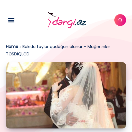
Home
»
Bakıda toylar qadağan olunur – Müğənnilər
TƏSDİQLƏDİ