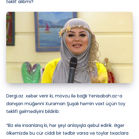
təklif alıbmı?
Dergi.az xəbər verir ki, mövzu ilə bağlı Yenisabah.az-a
danışan müğənni Xuraman Şuşalı həmin vaxt üçün toy
təklifi gəlmədiyini bildirib:
“Biz elə insanlarıq ki, hər şeyi anlayışla qəbul edirik. Əgər
ölkəmizdə bu cür ciddi bir tədbir varsa və toylar tıxaclara