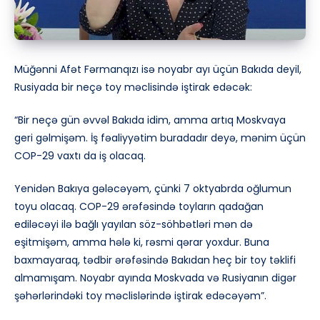
Müğənni Afət Fərmanqızı isə noyabr ayı üçün Bakıda deyil,
Rusiyada bir neçə toy məclisində iştirak edəcək:
“Bir neçə gün əvvəl Bakıda idim, amma artıq Moskvaya
geri gəlmişəm. İş fəaliyyətim buradadır deyə, mənim üçün
COP-29 vaxtı da iş olacaq.
Yenidən Bakıya gələcəyəm, çünki 7 oktyabrda oğlumun
toyu olacaq. COP-29 ərəfəsində toyların qadağan
ediləcəyi ilə bağlı yayılan söz-söhbətləri mən də
eşitmişəm, amma hələ ki, rəsmi qərar yoxdur. Buna
baxmayaraq, tədbir ərəfəsində Bakıdan heç bir toy təklifi
almamışam. Noyabr ayında Moskvada və Rusiyanın digər
şəhərlərindəki toy məclislərində iştirak edəcəyəm”.