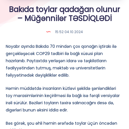
Bakıda toylar qadağan olunur
– Müğənnilər TƏSDİQLƏDİ
15:52 04.10.2024
Noyabr ayında Bakıda 70 mindən çox qonağın iştirakı ilə
gerçəkləşəcək COP29 tədbiri ilə bağlı xüsusi plan
hazırlanıb. Paytaxtda yerləşən idarə və təşkilatların
fəaliyyətindən tutmuş, məktəb və universitetlərin
fəliyyətinədək dəyişikliklər edilib.
Həmin müddətdə insanların kütləvi şəkildə şənləndikləri
toy mərasimlərinin keçirilməsi ilə bağlı isə fərqli versiyalar
irəli sürülür. Bəziləri toyların təxirə salınacağını desə də,
digərləri bunun əksini iddia edir.
Bəs görək, şou əhli həmin ərəfədə toylar üçün öncədən