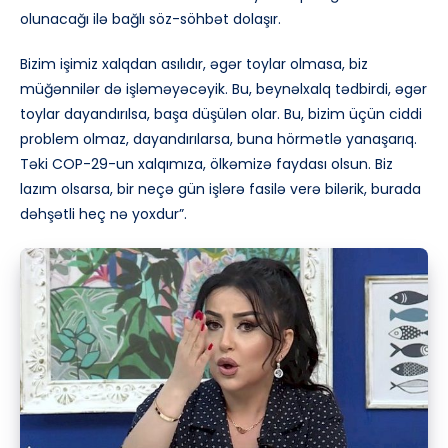
olunacağı ilə bağlı söz-söhbət dolaşır.
Bizim işimiz xalqdan asılıdır, əgər toylar olmasa, biz
müğənnilər də işləməyəcəyik. Bu, beynəlxalq tədbirdi, əgər
toylar dayandırılsa, başa düşülən olar. Bu, bizim üçün ciddi
problem olmaz, dayandırılarsa, buna hörmətlə yanaşarıq.
Təki COP-29-un xalqımıza, ölkəmizə faydası olsun. Biz
lazım olsarsa, bir neçə gün işlərə fasilə verə bilərik, burada
dəhşətli heç nə yoxdur”.