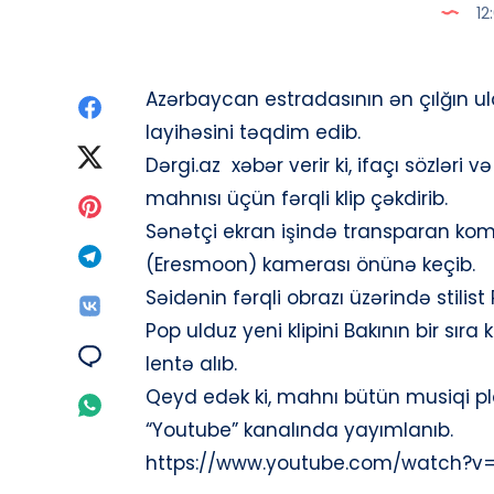
12
Azərbaycan estradasının ən çılğın ul
Paylaş
layihəsini təqdim edib.
Facebook
Paylaş
Dərgi.az xəbər verir ki, ifaçı sözləri
mahnısı üçün fərqli klip çəkdirib.
Twitter
Paylaş
Sənətçi ekran işində transparan kom
Pinterest
Paylaş
(Eresmoon) kamerası önünə keçib.
Səidənin fərqli obrazı üzərində stilist
Telegram
Paylaş
Pop ulduz yeni klipini Bakının bir sı
Vk
Paylaş
lentə alıb.
Qeyd edək ki, mahnı bütün musiqi pla
Email
Paylaş
“Youtube” kanalında yayımlanıb.
Whatsapp
https://www.youtube.com/watch?v