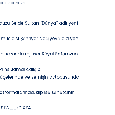
:06 07.06.2024
duzu Səidə Sultan “Dünya” adlı yeni
 və musiqisi Şəhriyar Nağıyevə aid yeni
binezonda rejissor Röyal Səfərovun
 Prins Jamal çalışıb.
ra küçələrində və sərnişin avtobusunda
tformalarında, klip isə sənətçinin
=9tW__zDlXZA