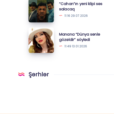
“Cahan”ın
“Cahan”ın yeni klipi səs
yeni
salacaq
klipi
11:16 29.07.2026
səs
salacaq
Manana
Manana “Dünya sənlə
“Dünya
gözəldir” söylədi
sənlə
11:49 13.01.2026
gözəldir”
söylədi
Şərhlər