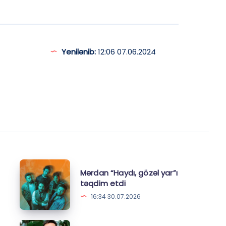
Yenilənib:
12:06 07.06.2024
Mərdan
Mərdan “Haydı, gözəl yar”ı
“Haydı,
təqdim etdi
gözəl
16:34 30.07.2026
yar”ı
təqdim