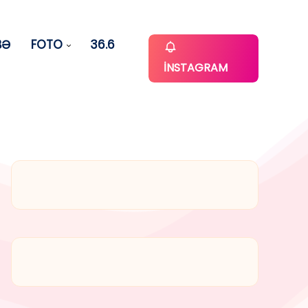
BƏ
FOTO
36.6
İNSTAGRAM