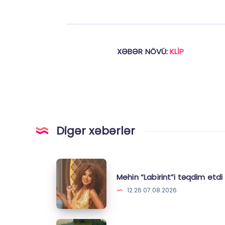
XƏBƏR NÖVÜ:
KLİP
Digər xəbərlər
Mehin
Mehin “Labirint”i təqdim etdi
“Labirint”i
12:26 07.08.2026
təqdim
etdi