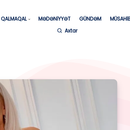
QALMAQAL
MƏDƏNİYYƏT
GÜNDƏM
MÜSAHİ
Axtar