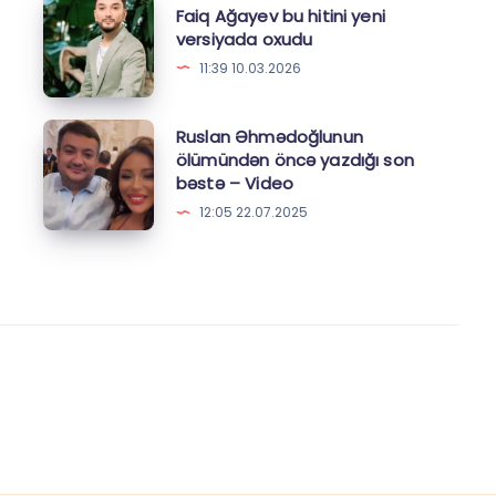
Faiq
Faiq Ağayev bu hitini yeni
etdi
Ağayev
versiyada oxudu
bu
11:39 10.03.2026
hitini
yeni
Ruslan
Ruslan Əhmədoğlunun
versiyada
ölümündən öncə yazdığı son
Əhmədoğlunun
bəstə – Video
oxudu
ölümündən
12:05 22.07.2025
öncə
yazdığı
son
bəstə
–
Video